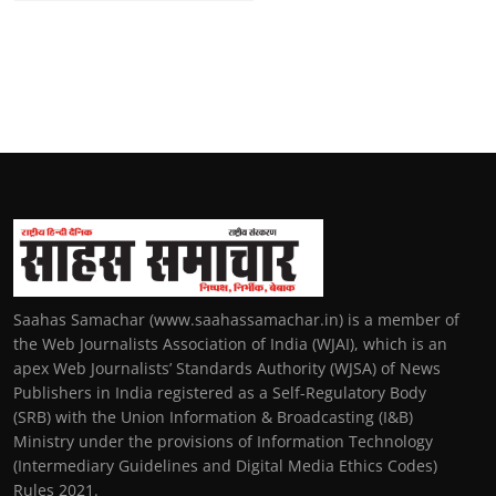
Saahas Samachar (www.saahassamachar.in) is a member of
the Web Journalists Association of India (WJAI), which is an
apex Web Journalists’ Standards Authority (WJSA) of News
Publishers in India registered as a Self-Regulatory Body
(SRB) with the Union Information & Broadcasting (I&B)
Ministry under the provisions of Information Technology
(Intermediary Guidelines and Digital Media Ethics Codes)
Rules 2021.