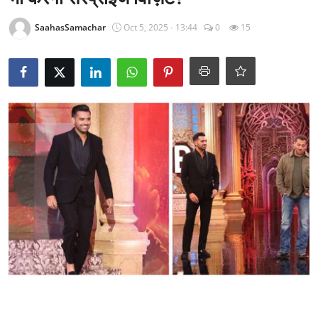
राजनीति
SaahasSamachar
Oct 5, 2025 - 13:44
0
15
खेल
Epaper
धर्म
लाइफस्टाइल
टेक