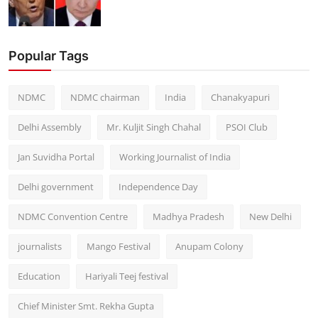
Popular Tags
NDMC
NDMC chairman
India
Chanakyapuri
Delhi Assembly
Mr. Kuljit Singh Chahal
PSOI Club
Jan Suvidha Portal
Working Journalist of India
Delhi government
Independence Day
NDMC Convention Centre
Madhya Pradesh
New Delhi
journalists
Mango Festival
Anupam Colony
Education
Hariyali Teej festival
Chief Minister Smt. Rekha Gupta