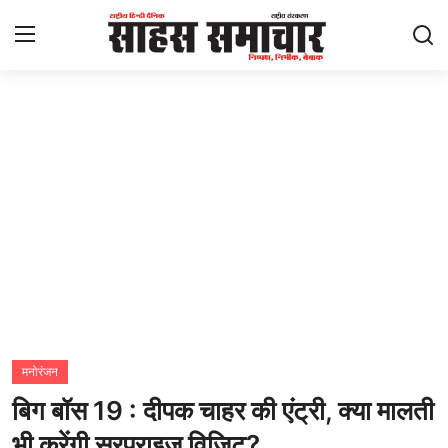
Login
Register
Home
ताज़ा खबरें
राष्ट्रीय
मनोरंजन
राज्य
मनोरंजन
बिग बॉस 19 : दीपक चाहर की एंट्री, क्या मालती
अंतराष्ट्रीय
भी करेंगी सरप्राइज विज़िट?