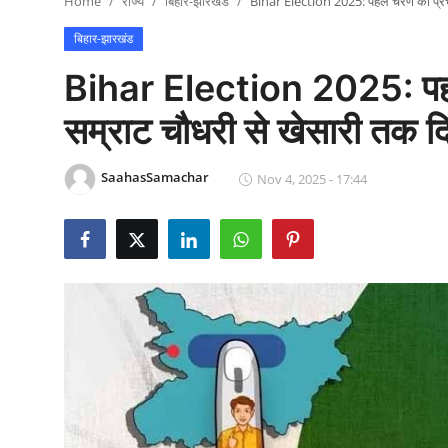
Home
राज्य
बिहार-झारखंड
Bihar Election 2025: पहले चरण का प्रचार
राजनीति
बिहार-झारखंड
खेल
Bihar Election 2025: पहले
Epaper
सम्राट चौधरी से खेसारी तक दि
धर्म
SaahasSamachar
Nov 4, 2025 - 17:44
लाइफस्टाइल
टेक