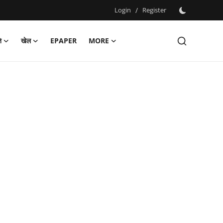
Login
/
Register
ि
खेल
EPAPER
MORE