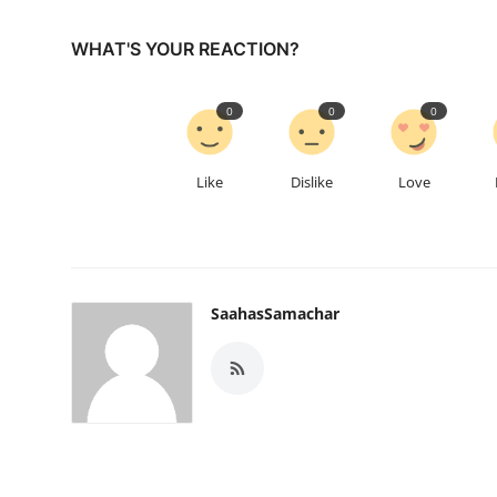
WHAT'S YOUR REACTION?
0
0
0
Like
Dislike
Love
SaahasSamachar