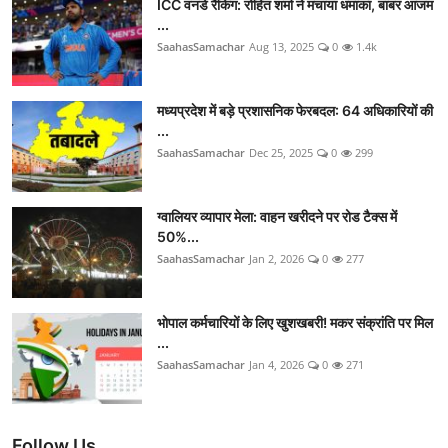
ICC वनडे रैंकिंग: रोहित शर्मा ने मचाया धमाका, बाबर आजम
...
SaahasSamachar
Aug 13, 2025
0
1.4k
मध्यप्रदेश में बड़े प्रशासनिक फेरबदल: 64 अधिकारियों की
...
SaahasSamachar
Dec 25, 2025
0
299
ग्वालियर व्यापार मेला: वाहन खरीदने पर रोड टैक्स में
50%...
SaahasSamachar
Jan 2, 2026
0
277
भोपाल कर्मचारियों के लिए खुशखबरी! मकर संक्रांति पर मिल
...
SaahasSamachar
Jan 4, 2026
0
271
Follow Us