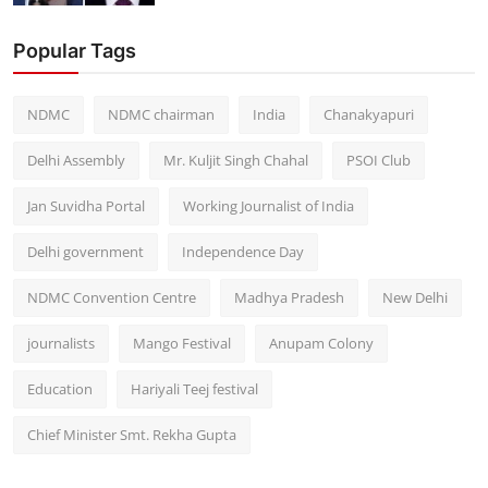
Popular Tags
NDMC
NDMC chairman
India
Chanakyapuri
Delhi Assembly
Mr. Kuljit Singh Chahal
PSOI Club
Jan Suvidha Portal
Working Journalist of India
Delhi government
Independence Day
NDMC Convention Centre
Madhya Pradesh
New Delhi
journalists
Mango Festival
Anupam Colony
Education
Hariyali Teej festival
Chief Minister Smt. Rekha Gupta