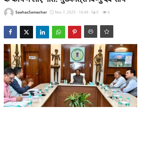
राजनीति
SaahasSamachar
Nov 7, 2025 - 16:44
0
6
खेल
Epaper
धर्म
लाइफस्टाइल
टेक