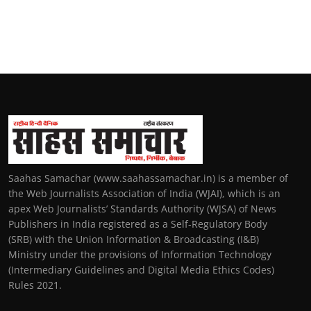
Saahas Samachar (www.saahassamachar.in) is a member of
the Web Journalists Association of India (WJAI), which is an
apex Web Journalists’ Standards Authority (WJSA) of News
Publishers in India registered as a Self-Regulatory Body
(SRB) with the Union Information & Broadcasting (I&B)
Ministry under the provisions of Information Technology
(Intermediary Guidelines and Digital Media Ethics Codes)
Rules 2021.