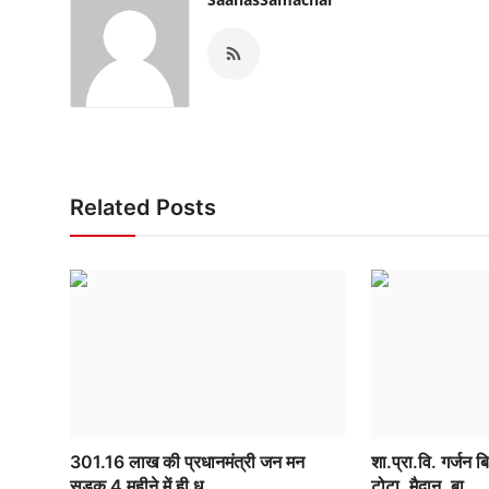
Related Posts
301.16 लाख की प्रधानमंत्री जन मन
शा.प्रा.वि. गर्जन ब
सड़क 4 महीने में ही ध्...
टोटा, मैदान, बा...