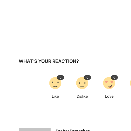
WHAT'S YOUR REACTION?
0
0
0
Like
Dislike
Love
SaahasSamachar