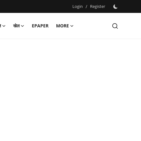
Login
/
Register
ि
खेल
EPAPER
MORE