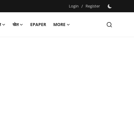
Login
/
Register
ि
खेल
EPAPER
MORE