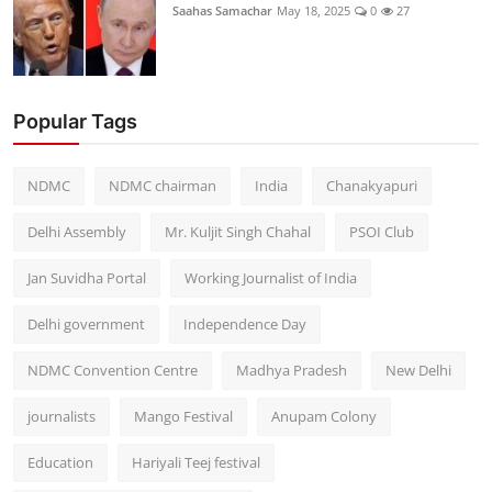
Saahas Samachar
May 18, 2025
0
27
Popular Tags
NDMC
NDMC chairman
India
Chanakyapuri
Delhi Assembly
Mr. Kuljit Singh Chahal
PSOI Club
Jan Suvidha Portal
Working Journalist of India
Delhi government
Independence Day
NDMC Convention Centre
Madhya Pradesh
New Delhi
journalists
Mango Festival
Anupam Colony
Education
Hariyali Teej festival