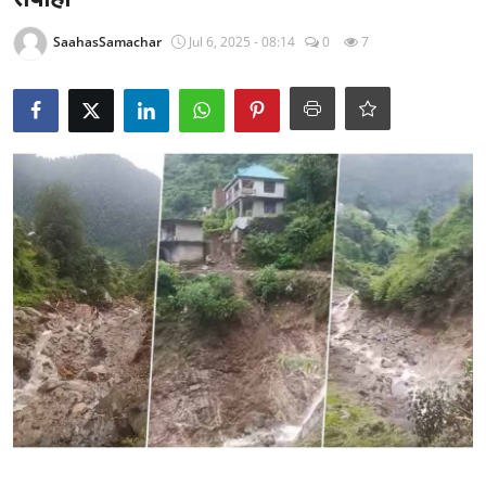
राजनीति
SaahasSamachar
Jul 6, 2025 - 08:14
0
7
खेल
Epaper
धर्म
लाइफस्टाइल
टेक