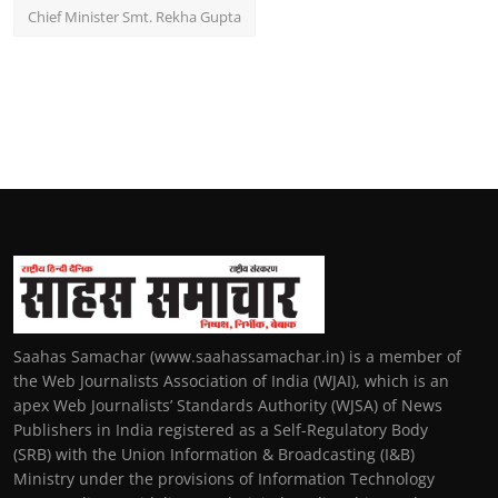
Chief Minister Smt. Rekha Gupta
Saahas Samachar (www.saahassamachar.in) is a member of
the Web Journalists Association of India (WJAI), which is an
apex Web Journalists’ Standards Authority (WJSA) of News
Publishers in India registered as a Self-Regulatory Body
(SRB) with the Union Information & Broadcasting (I&B)
Ministry under the provisions of Information Technology