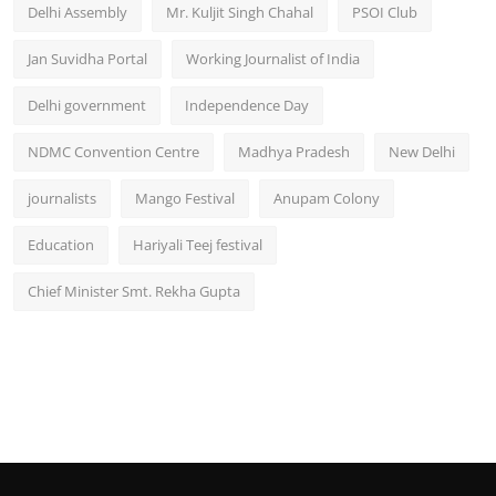
Delhi Assembly
Mr. Kuljit Singh Chahal
PSOI Club
Jan Suvidha Portal
Working Journalist of India
Delhi government
Independence Day
NDMC Convention Centre
Madhya Pradesh
New Delhi
journalists
Mango Festival
Anupam Colony
Education
Hariyali Teej festival
Chief Minister Smt. Rekha Gupta