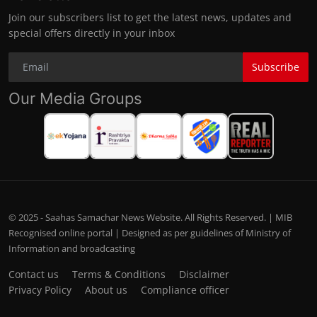
Join our subscribers list to get the latest news, updates and
special offers directly in your inbox
Subscribe
Our Media Groups
© 2025 - Saahas Samachar News Website. All Rights Reserved. | MIB
Recognised online portal | Designed as per guidelines of Ministry of
Information and broadcasting
Contact us
Terms & Conditions
Disclaimer
Privacy Policy
About us
Compliance officer