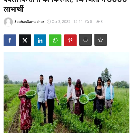
राजनीति
लाभार्थी
खेल
SaahasSamachar
Oct 3, 2025 - 15:44
0
8
Epaper
धर्म
लाइफस्टाइल
टेक