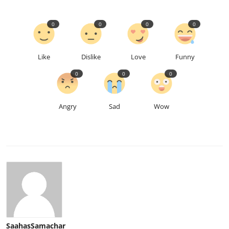
0
0
0
0
Like
Dislike
Love
Funny
0
0
0
Angry
Sad
Wow
SaahasSamachar