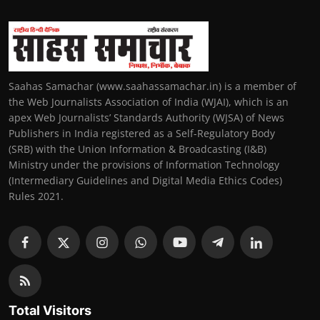
Saahas Samachar (www.saahassamachar.in) is a member of
the Web Journalists Association of India (WJAI), which is an
apex Web Journalists’ Standards Authority (WJSA) of News
Publishers in India registered as a Self-Regulatory Body
(SRB) with the Union Information & Broadcasting (I&B)
Ministry under the provisions of Information Technology
(Intermediary Guidelines and Digital Media Ethics Codes)
Rules 2021.
Total Visitors