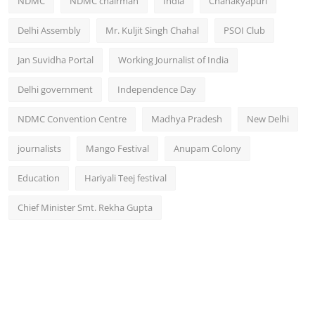
NDMC
NDMC chairman
India
Chanakyapuri
Delhi Assembly
Mr. Kuljit Singh Chahal
PSOI Club
Jan Suvidha Portal
Working Journalist of India
Delhi government
Independence Day
NDMC Convention Centre
Madhya Pradesh
New Delhi
journalists
Mango Festival
Anupam Colony
Education
Hariyali Teej festival
Chief Minister Smt. Rekha Gupta