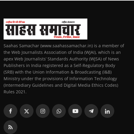
Saahas Samachar (www.saahassamachar.in) is a member of
the Web Journalists Association of India (WJAI), which is an
apex Web Journalists’ Standards Authority (WJSA) of News
Publishers in India registered as a Self-Regulatory Body
(SRB) with the Union Information & Broadcasting (I&B)
Ministry under the provisions of Information Technology
(Intermediary Guidelines and Digital Media Ethics Codes)
Rules 2021.