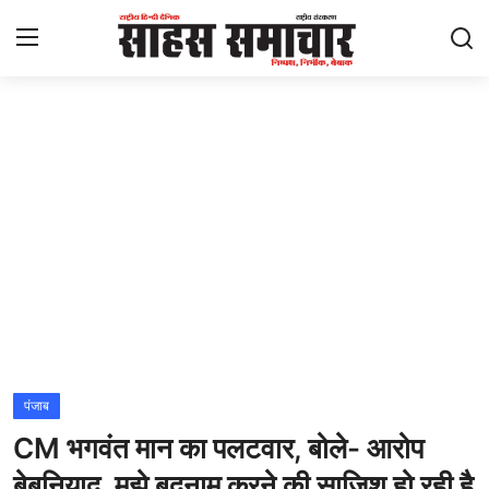
Login
Register
Home
ताज़ा खबरें
राष्ट्रीय
मनोरंजन
राज्य
पंजाब
CM भगवंत मान का पलटवार, बोले- आरोप
अंतराष्ट्रीय
बेबुनियाद, मुझे बदनाम करने की साजिश हो रही है