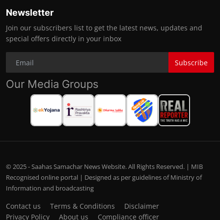
Newsletter
Join our subscribers list to get the latest news, updates and
special offers directly in your inbox
Subscribe
Our Media Groups
© 2025 - Saahas Samachar News Website. All Rights Reserved. | MIB
Recognised online portal | Designed as per guidelines of Ministry of
Information and broadcasting
Contact us
Terms & Conditions
Disclaimer
Privacy Policy
About us
Compliance officer