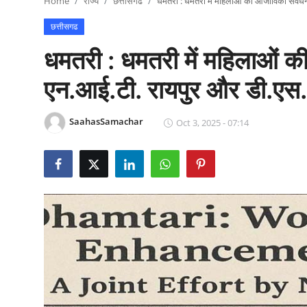
Home
राज्य
छत्तीसगढ
धमतरी : धमतरी में महिलाओं की आजीविका संवर
राजनीति
छत्तीसगढ
खेल
धमतरी : धमतरी में महिलाओं क
Epaper
एन.आई.टी. रायपुर और डी.ए
धर्म
SaahasSamachar
Oct 3, 2025 - 07:14
लाइफस्टाइल
टेक