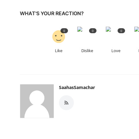
WHAT'S YOUR REACTION?
0
0
0
Like
Dislike
Love
SaahasSamachar