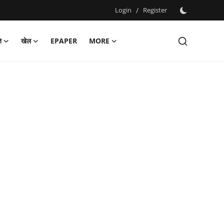
Login
/
Register
ि
खेल
EPAPER
MORE