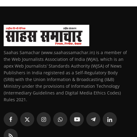
Saahas Samachar (www.saahassamachar.in) is a member of
the Web Journalists Association of India (WJAI), which is an
apex Web Journalists’ Standards Authority (WJSA) of News
Publishers in India registered as a Self-Regulatory Body
(SRB) with the Union Information & Broadcasting (I&B)
Ministry under the provisions of Information Technology
(Intermediary Guidelines and Digital Media Ethics Codes)
Rules 2021.