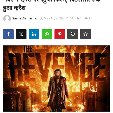
राजनीति
हुआ क्रैश
खेल
SaahasSamachar
May 16, 2026 - 11:44
0
11
Epaper
धर्म
लाइफस्टाइल
टेक