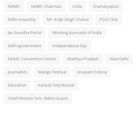
NDMC
NDMC chairman
India
Chanakyapuri
Delhi Assembly
Mr. Kuljit Singh Chahal
PSOI Club
Jan Suvidha Portal
Working Journalist of India
Delhi government
Independence Day
NDMC Convention Centre
Madhya Pradesh
New Delhi
journalists
Mango Festival
Anupam Colony
Education
Hariyali Teej festival
Chief Minister Smt. Rekha Gupta