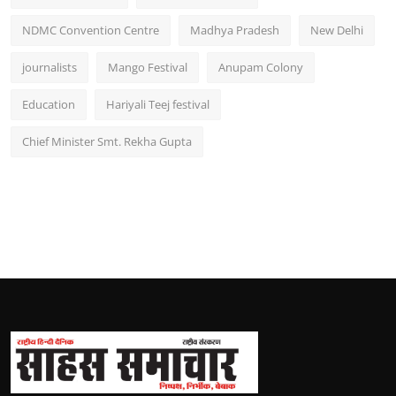
NDMC Convention Centre
Madhya Pradesh
New Delhi
journalists
Mango Festival
Anupam Colony
Education
Hariyali Teej festival
Chief Minister Smt. Rekha Gupta