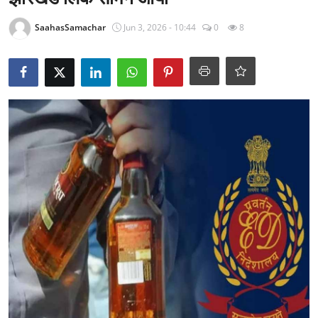
राजनीति
SaahasSamachar
Jun 3, 2026 - 10:44
0
8
खेल
Epaper
धर्म
लाइफस्टाइल
टेक