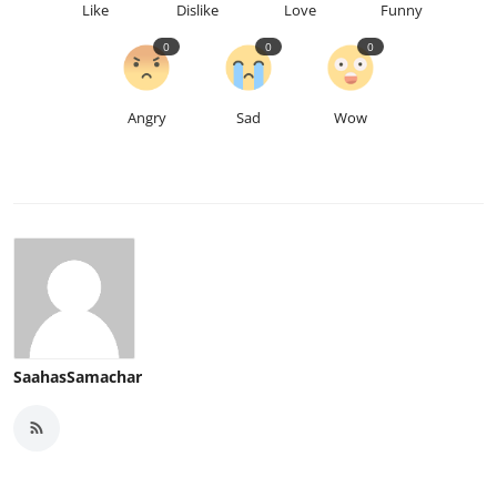
Like
Dislike
Love
Funny
0
0
0
Angry
Sad
Wow
SaahasSamachar