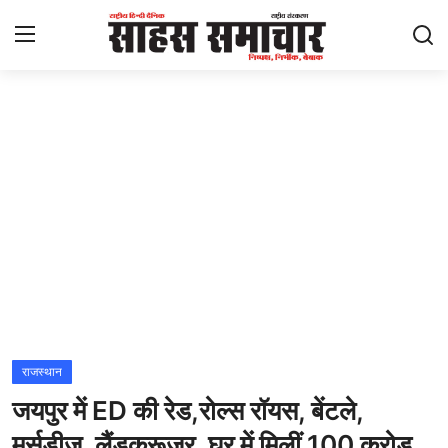
Login
Register
Home
ताज़ा खबरें
राष्ट्रीय
मनोरंजन
राज्य
राजस्थान
जयपुर में ED की रेड,रोल्स रॉयस, बेंटले,
अंतराष्ट्रीय
मर्सडीज, लैंडक्रूजर, घर में मिलीं 100 करोड़