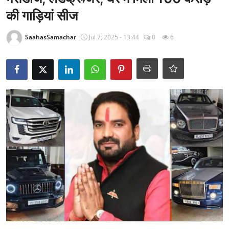
राजनीति
की गाड़ियां सीज
खेल
SaahasSamachar
Jul 7, 2025 - 13:44
0
6
Epaper
धर्म
लाइफस्टाइल
टेक