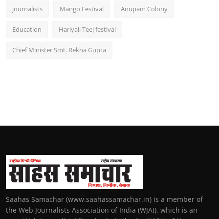
journalists
Mango Festival
Anupam Colony
Education
Hariyali Teej festival
Chief Minister Smt. Rekha Gupta
Saahas Samachar (www.saahassamachar.in) is a member of
the Web Journalists Association of India (WJAI), which is an