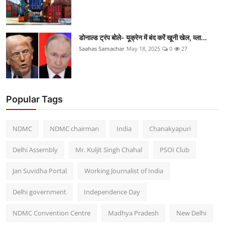
डोनाल्ड ट्रंप बोले- यूक्रेन में बंद करें खूनी खेल, व्ला...
Saahas Samachar
May 18, 2025
0
27
Popular Tags
NDMC
NDMC chairman
India
Chanakyapuri
Delhi Assembly
Mr. Kuljit Singh Chahal
PSOI Club
Jan Suvidha Portal
Working Journalist of India
Delhi government
Independence Day
NDMC Convention Centre
Madhya Pradesh
New Delhi