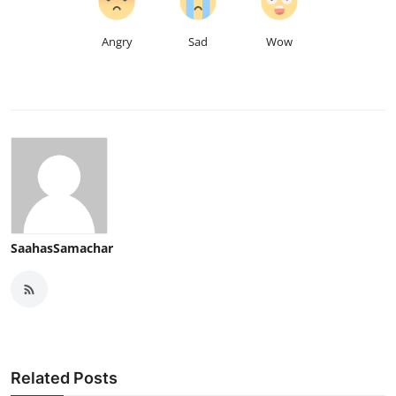
Angry
Sad
Wow
SaahasSamachar
Related Posts