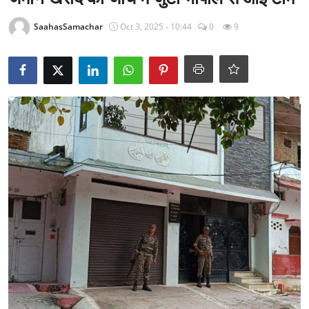
राजनीति
SaahasSamachar
Oct 3, 2025 - 10:44
0
9
खेल
Epaper
धर्म
लाइफस्टाइल
टेक