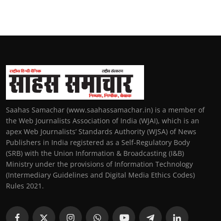
Saahas Samachar (www.saahassamachar.in) is a member of
the Web Journalists Association of India (WJAI), which is an
apex Web Journalists’ Standards Authority (WJSA) of News
Publishers in India registered as a Self-Regulatory Body
(SRB) with the Union Information & Broadcasting (I&B)
Ministry under the provisions of Information Technology
(Intermediary Guidelines and Digital Media Ethics Codes)
Rules 2021.