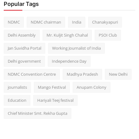
Popular Tags
NDMC
NDMC chairman
India
Chanakyapuri
Delhi Assembly
Mr. Kuljit Singh Chahal
PSOI Club
Jan Suvidha Portal
Working Journalist of India
Delhi government
Independence Day
NDMC Convention Centre
Madhya Pradesh
New Delhi
journalists
Mango Festival
Anupam Colony
Education
Hariyali Teej festival
Chief Minister Smt. Rekha Gupta