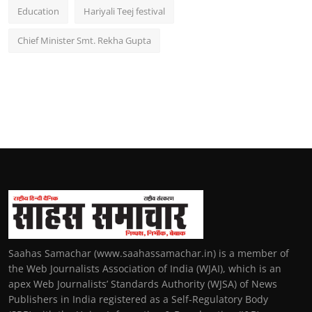
Education
Hariyali Teej festival
Chief Minister Smt. Rekha Gupta
Saahas Samachar (www.saahassamachar.in) is a member of
the Web Journalists Association of India (WJAI), which is an
apex Web Journalists’ Standards Authority (WJSA) of News
Publishers in India registered as a Self-Regulatory Body