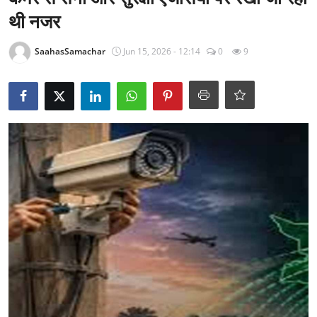
राजनीति
थी नजर
खेल
SaahasSamachar
Jun 15, 2026 - 12:14
0
9
Epaper
धर्म
लाइफस्टाइल
टेक