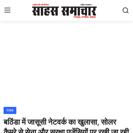
Login
Register
Home
ताज़ा खबरें
राष्ट्रीय
मनोरंजन
राज्य
पंजाब
बठिंडा में जासूसी नेटवर्क का खुलासा, सोलर
अंतराष्ट्रीय
कैमरे से सेना और सुरक्षा एजेंसियों पर रखी जा रही