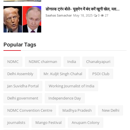
डोनाल्ड ट्रंप बोले- यूक्रेन में बंद करें खूनी खेल, व्ला...
Saahas Samachar
May 18, 2025
0
27
Popular Tags
NDMC
NDMC chairman
India
Chanakyapuri
Delhi Assembly
Mr. Kuljit Singh Chahal
PSOI Club
Jan Suvidha Portal
Working Journalist of India
Delhi government
Independence Day
NDMC Convention Centre
Madhya Pradesh
New Delhi
journalists
Mango Festival
Anupam Colony