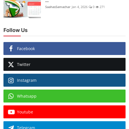
...
SaahasSamachar
Jan 4, 2026
0
271
Follow Us
Facebook
Twitter
Instagram
Whatsapp
Youtube
Telegram