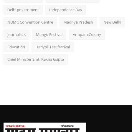
Delhi government
Independence Day
NDMC Convention Centre
Madhya Pradesh
New Delhi
journalists
Mango Festival
Anupam Colony
Education
Hariyali Teej festival
Chief Minister Smt. Rekha Gupta