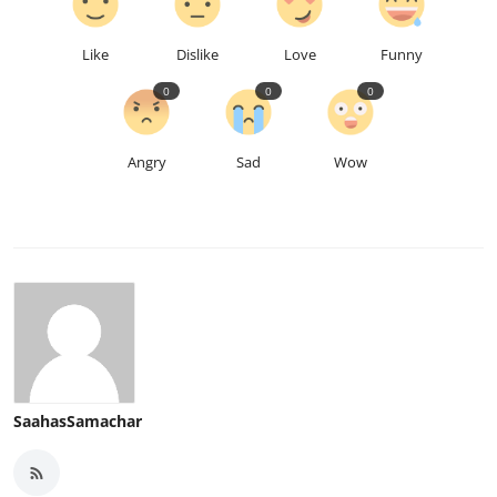
Like
Dislike
Love
Funny
0
0
0
Angry
Sad
Wow
SaahasSamachar