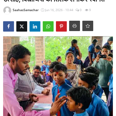
राजनीति
SaahasSamachar
Jun 16, 2026 - 10:44
0
9
खेल
Epaper
धर्म
लाइफस्टाइल
टेक