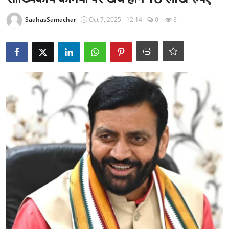
राजनीति
SaahasSamachar
Oct 7, 2025 - 12:14
0
8
खेल
Epaper
धर्म
लाइफस्टाइल
टेक