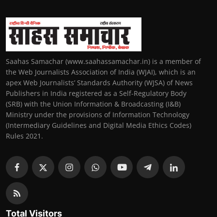
Saahas Samachar (www.saahassamachar.in) is a member of
the Web Journalists Association of India (WJAI), which is an
apex Web Journalists’ Standards Authority (WJSA) of News
Publishers in India registered as a Self-Regulatory Body
(SRB) with the Union Information & Broadcasting (I&B)
Ministry under the provisions of Information Technology
(Intermediary Guidelines and Digital Media Ethics Codes)
Rules 2021.
Total Visitors