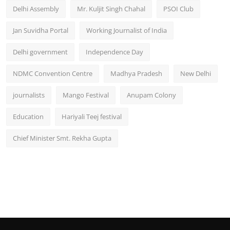
Delhi Assembly
Mr. Kuljit Singh Chahal
PSOI Club
Jan Suvidha Portal
Working Journalist of India
Delhi government
Independence Day
NDMC Convention Centre
Madhya Pradesh
New Delhi
journalists
Mango Festival
Anupam Colony
Education
Hariyali Teej festival
Chief Minister Smt. Rekha Gupta