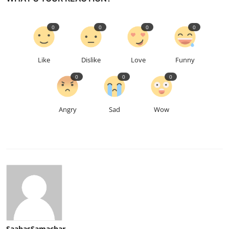
0
0
0
0
Like
Dislike
Love
Funny
0
0
0
Angry
Sad
Wow
SaahasSamachar