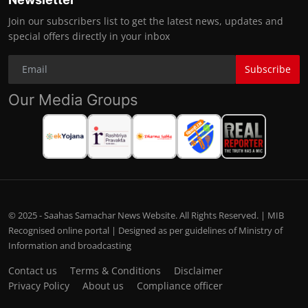
Join our subscribers list to get the latest news, updates and
special offers directly in your inbox
Subscribe
Our Media Groups
© 2025 - Saahas Samachar News Website. All Rights Reserved. | MIB
Recognised online portal | Designed as per guidelines of Ministry of
Information and broadcasting
Contact us
Terms & Conditions
Disclaimer
Privacy Policy
About us
Compliance officer