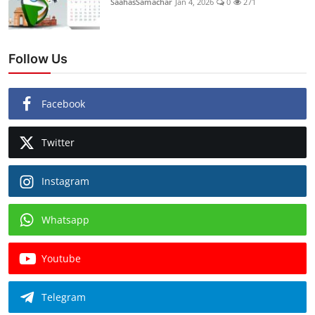
SaahasSamachar
Jan 4, 2026
0
271
Follow Us
Facebook
Twitter
Instagram
Whatsapp
Youtube
Telegram