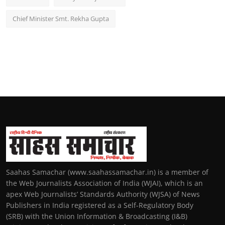
Chief Minister Smt. Rekha Gupta
Saahas Samachar (www.saahassamachar.in) is a member of
the Web Journalists Association of India (WJAI), which is an
apex Web Journalists’ Standards Authority (WJSA) of News
Publishers in India registered as a Self-Regulatory Body
(SRB) with the Union Information & Broadcasting (I&B)