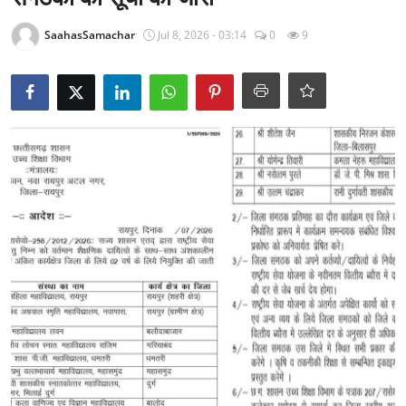
राजनीति
SaahasSamachar
Jul 8, 2026 - 03:14
0
9
खेल
Epaper
धर्म
लाइफस्टाइल
टेक