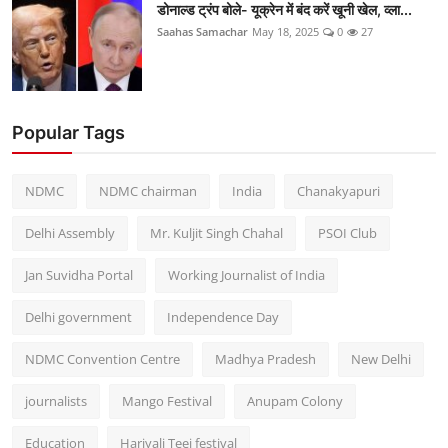
डोनाल्ड ट्रंप बोले- यूक्रेन में बंद करें खूनी खेल, व्ला...
Saahas Samachar
May 18, 2025
0
27
Popular Tags
NDMC
NDMC chairman
India
Chanakyapuri
Delhi Assembly
Mr. Kuljit Singh Chahal
PSOI Club
Jan Suvidha Portal
Working Journalist of India
Delhi government
Independence Day
NDMC Convention Centre
Madhya Pradesh
New Delhi
journalists
Mango Festival
Anupam Colony
Education
Hariyali Teej festival