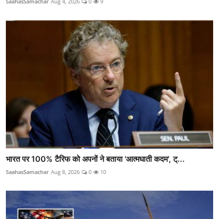
SaahasSamachar
Aug 4, 2026
0
9
भारत पर 100% टैरिफ को अपनों ने बताया 'आत्मघाती कदम', ट्...
SaahasSamachar
Aug 8, 2026
0
10