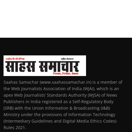
Saahas Samachar (www.saahassamachar.in) is a member of
the Web Journalists Association of India (WJAI), which is an
apex Web Journalists’ Standards Authority (WJSA) of News
Publishers in India registered as a Self-Regulatory Body
(SRB) with the Union Information & Broadcasting (I&B)
Ministry under the provisions of Information Technology
(Intermediary Guidelines and Digital Media Ethics Codes)
Rules 2021.