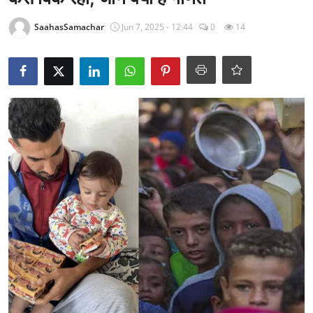
राजनीति
SaahasSamachar
Jun 7, 2025 - 12:44
0
14
खेल
Epaper
धर्म
लाइफस्टाइल
टेक