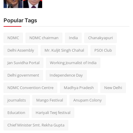
Popular Tags
NDMC
NDMC chairman
India
Chanakyapuri
Delhi Assembly
Mr. Kuljit Singh Chahal
PSOI Club
Jan Suvidha Portal
Working Journalist of India
Delhi government
Independence Day
NDMC Convention Centre
Madhya Pradesh
New Delhi
journalists
Mango Festival
Anupam Colony
Education
Hariyali Teej festival
Chief Minister Smt. Rekha Gupta