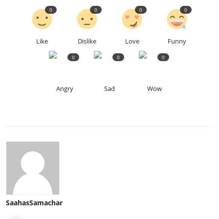
0
0
0
0
Like
Dislike
Love
Funny
0
0
0
Angry
Sad
Wow
SaahasSamachar