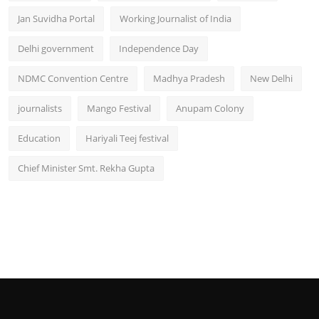
Jan Suvidha Portal
Working Journalist of India
Delhi government
Independence Day
NDMC Convention Centre
Madhya Pradesh
New Delhi
journalists
Mango Festival
Anupam Colony
Education
Hariyali Teej festival
Chief Minister Smt. Rekha Gupta