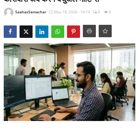
राजनीति
SaahasSamachar
May 18, 2026 - 14:14
0
8
खेल
Epaper
धर्म
लाइफस्टाइल
टेक