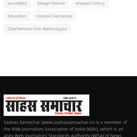
journalists
Mango Festival
Anupam Colony
Education
Hariyali Teej festival
Chief Minister Smt. Rekha Gupta
Saahas Samachar (www.saahassamachar.in) is a member of
the Web Journalists Association of India (WJAI), which is an
apex Web Journalists’ Standards Authority (WJSA) of News