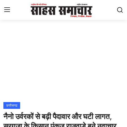
Login
Register
Home
ताज़ा खबरें
राष्ट्रीय
मनोरंजन
राज्य
छत्तीसगढ
नैनो उर्वरकों से बढ़ी पैदावार और घटी लागत,
अंतराष्ट्रीय
सरगुजा के किसान पंकज राजवाड़े बने नवाचार