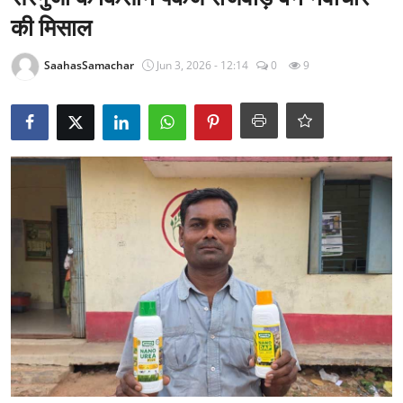
राजनीति
की मिसाल
खेल
SaahasSamachar
Jun 3, 2026 - 12:14
0
9
Epaper
धर्म
लाइफस्टाइल
टेक