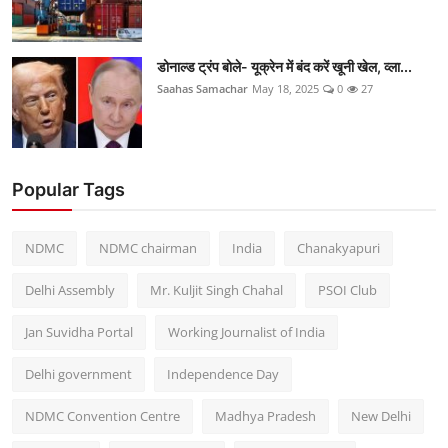
डोनाल्ड ट्रंप बोले- यूक्रेन में बंद करें खूनी खेल, व्ला...
Saahas Samachar
May 18, 2025
0
27
Popular Tags
NDMC
NDMC chairman
India
Chanakyapuri
Delhi Assembly
Mr. Kuljit Singh Chahal
PSOI Club
Jan Suvidha Portal
Working Journalist of India
Delhi government
Independence Day
NDMC Convention Centre
Madhya Pradesh
New Delhi