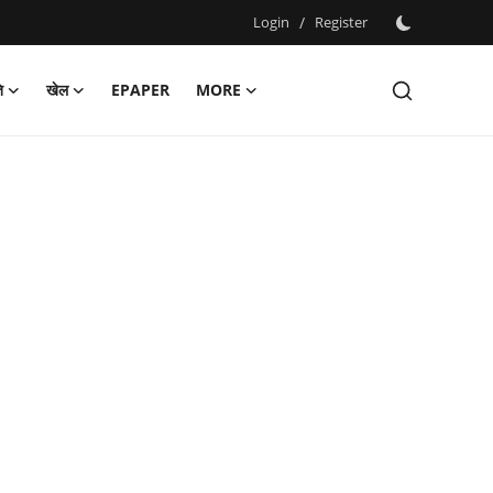
Login
/
Register
ि
खेल
EPAPER
MORE