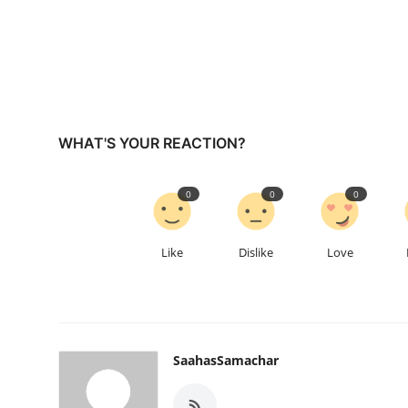
WHAT'S YOUR REACTION?
0
0
0
Like
Dislike
Love
SaahasSamachar