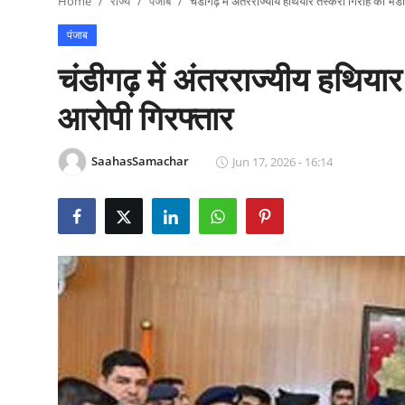
Home
राज्य
पंजाब
चंडीगढ़ में अंतरराज्यीय हथियार तस्करी गिरोह का भंड
राजनीति
पंजाब
खेल
चंडीगढ़ में अंतरराज्यीय हथिया
Epaper
आरोपी गिरफ्तार
धर्म
SaahasSamachar
Jun 17, 2026 - 16:14
लाइफस्टाइल
टेक