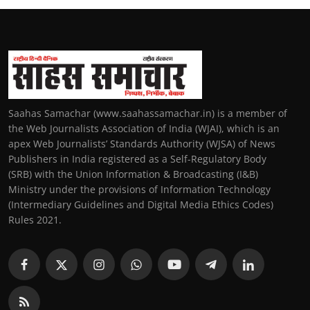
Saahas Samachar (www.saahassamachar.in) is a member of
the Web Journalists Association of India (WJAI), which is an
apex Web Journalists’ Standards Authority (WJSA) of News
Publishers in India registered as a Self-Regulatory Body
(SRB) with the Union Information & Broadcasting (I&B)
Ministry under the provisions of Information Technology
(Intermediary Guidelines and Digital Media Ethics Codes)
Rules 2021.