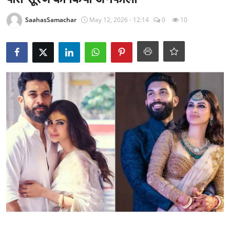
राजनीति
SaahasSamachar
May 12, 2026 - 12:14
0
10
खेल
Epaper
धर्म
लाइफस्टाइल
टेक