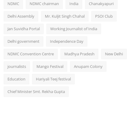
NDMC
NDMC chairman
India
Chanakyapuri
Delhi Assembly
Mr. Kuljit Singh Chahal
PSOI Club
Jan Suvidha Portal
Working Journalist of India
Delhi government
Independence Day
NDMC Convention Centre
Madhya Pradesh
New Delhi
journalists
Mango Festival
Anupam Colony
Education
Hariyali Teej festival
Chief Minister Smt. Rekha Gupta