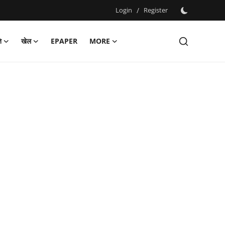
Login
/
Register
ि
खेल
EPAPER
MORE