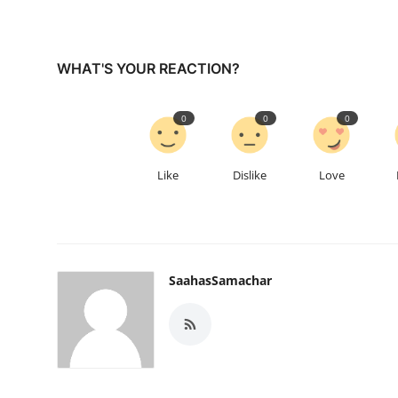
WHAT'S YOUR REACTION?
0
0
0
Like
Dislike
Love
SaahasSamachar