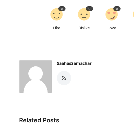
0
0
0
Like
Dislike
Love
SaahasSamachar
Related Posts