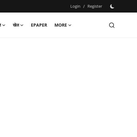
Login
/
Register
ि
खेल
EPAPER
MORE