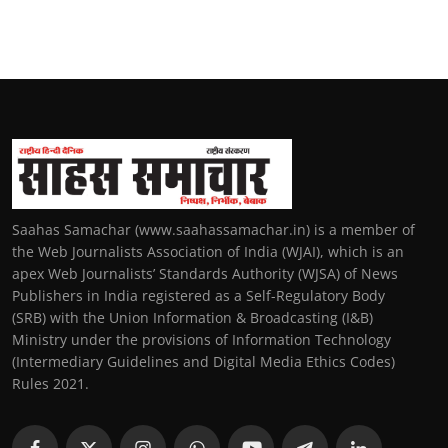
Saahas Samachar (www.saahassamachar.in) is a member of
the Web Journalists Association of India (WJAI), which is an
apex Web Journalists’ Standards Authority (WJSA) of News
Publishers in India registered as a Self-Regulatory Body
(SRB) with the Union Information & Broadcasting (I&B)
Ministry under the provisions of Information Technology
(Intermediary Guidelines and Digital Media Ethics Codes)
Rules 2021.