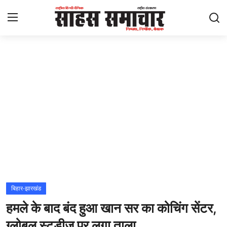
Login
Register
Home
ताज़ा खबरें
राष्ट्रीय
मनोरंजन
राज्य
बिहार-झारखंड
हमले के बाद बंद हुआ खान सर का कोचिंग सेंटर,
अंतराष्ट्रीय
ग्लोबल स्टडीज पर लगा ताला