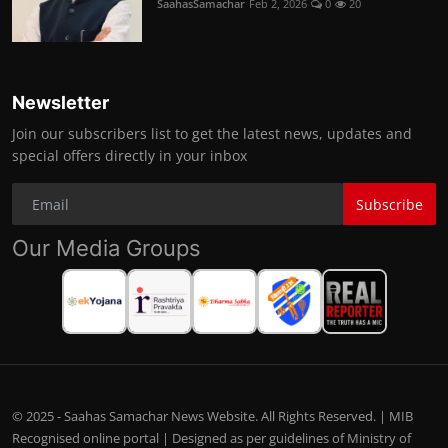
SaahasSamachar
Feb 2, 2026
0
20
Newsletter
Join our subscribers list to get the latest news, updates and
special offers directly in your inbox
Subscribe
Our Media Groups
© 2025 - Saahas Samachar News Website. All Rights Reserved. | MIB
Recognised online portal | Designed as per guidelines of Ministry of