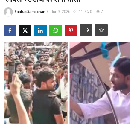
राजनीति
SaahasSamachar
Jun 3, 2026 - 06:44
0
7
खेल
Epaper
धर्म
लाइफस्टाइल
टेक