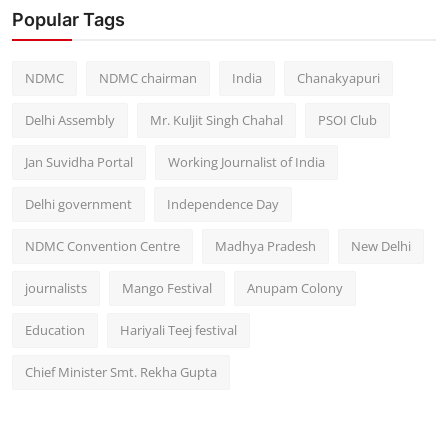
Popular Tags
NDMC
NDMC chairman
India
Chanakyapuri
Delhi Assembly
Mr. Kuljit Singh Chahal
PSOI Club
Jan Suvidha Portal
Working Journalist of India
Delhi government
Independence Day
NDMC Convention Centre
Madhya Pradesh
New Delhi
journalists
Mango Festival
Anupam Colony
Education
Hariyali Teej festival
Chief Minister Smt. Rekha Gupta