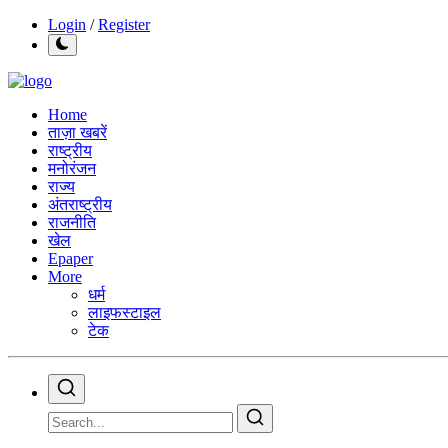
Login
/
Register
Home
ताज़ा खबरें
राष्ट्रीय
मनोरंजन
राज्य
अंतराष्ट्रीय
राजनीति
खेल
Epaper
More
धर्म
लाइफस्टाइल
टेक