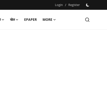
Login
/
Register
ि
खेल
EPAPER
MORE