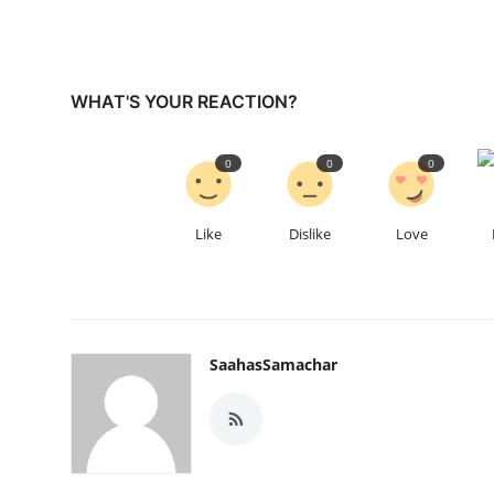
WHAT'S YOUR REACTION?
0
0
0
Like
Dislike
Love
SaahasSamachar