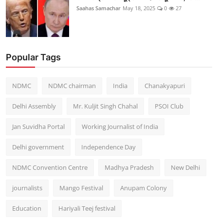
Saahas Samachar
May 18, 2025
0
27
Popular Tags
NDMC
NDMC chairman
India
Chanakyapuri
Delhi Assembly
Mr. Kuljit Singh Chahal
PSOI Club
Jan Suvidha Portal
Working Journalist of India
Delhi government
Independence Day
NDMC Convention Centre
Madhya Pradesh
New Delhi
journalists
Mango Festival
Anupam Colony
Education
Hariyali Teej festival