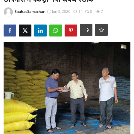
राजनीति
SaahasSamachar
Jun 3, 2026 - 08:14
0
7
खेल
Epaper
धर्म
लाइफस्टाइल
टेक