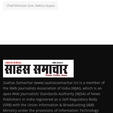
Chief Minister Smt. Rekha Gupta
Saahas Samachar (www.saahassamachar.in) is a member of
the Web Journalists Association of India (WJAI), which is an
apex Web Journalists’ Standards Authority (WJSA) of News
Publishers in India registered as a Self-Regulatory Body
(SRB) with the Union Information & Broadcasting (I&B)
Ministry under the provisions of Information Technology