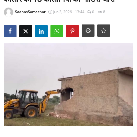
राजनीति
SaahasSamachar
Jun 3, 2026 - 13:44
0
8
खेल
Epaper
धर्म
लाइफस्टाइल
टेक