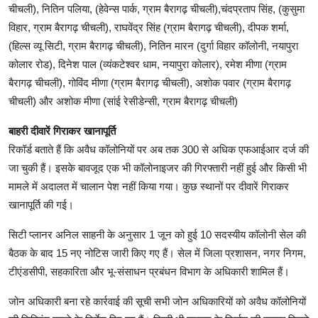
चीचली), नितिन पलिया, (हेवेन्स पार्क, ग्राम बैरागढ़ चीचली),चंदप्रताप सिंह, (कुसुमा
विहार, ग्राम बैरागढ़ चीचली), राघवेंद्र सिंह (ग्राम बैरागढ़ चीचली), दीपक शर्मा,
(हिल्स व्यू सिटी, ग्राम बैरागढ़ चीचली), नितिन मारन (दुर्गा विहार कॉलोनी, नयापुरा
कोलार रोड), दिनेश पाल (व्यंकटेश्वर धाम, नयापुरा कोलार), रमेश मीणा (ग्राम
बैरागढ़ चीचली), गोविंद मीणा (ग्राम बैरागढ़ चीचली), अशोक पवार (ग्राम बैरागढ़
चीचली) और अशोक मीणा (सांई रेसीडेन्सी, ग्राम बैरागढ़ चीचली)
बाहरी दीवारें गिराकर खानापूर्ति
रिकॉर्ड बताते हैं कि अवैध कॉलोनियों पर अब तक 300 से अधिक एफआईआर दर्ज की
जा चुकी हैं। इसके बावजूद एक भी कॉलोनाइजर की गिरफ्तारी नहीं हुई और किसी भी
मामले में अदालत में चालान पेश नहीं किया गया। कुछ स्थानों पर दीवारें गिराकर
खानापूर्ति की गई।
सिटी प्लानर अनिल साहनी के अनुसार 1 जून को हुई 10 सदस्यीय कॉलोनी सेल की
बैठक के बाद 15 नए नोटिस जारी किए गए हैं। सेल में जिला प्रशासन, नगर निगम,
टीएंडसीपी, सहकारिता और भू-संसाधन प्रबंधन विभाग के अधिकारी शामिल हैं।
जोन अधिकारी बना रहे कार्रवाई की सूची सभी जोन अधिकारियों को अवैध कॉलोनियों