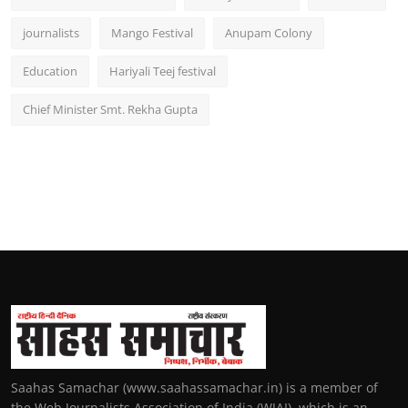
journalists
Mango Festival
Anupam Colony
Education
Hariyali Teej festival
Chief Minister Smt. Rekha Gupta
Saahas Samachar (www.saahassamachar.in) is a member of
the Web Journalists Association of India (WJAI), which is an