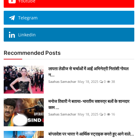
Youtube
Telegram
Linkedin
Recommended Posts
लापता लेडीज से चर्चाओं में आईं अभिनेत्री नितांशी गोयल
न...
Saahas Samachar
May 18, 2025
0
38
मनोज तिवारी ने बताया-भारतीय सशस्त्र बलों के शानदार
काम ...
Saahas Samachar
May 18, 2025
0
16
बांग्लादेश पर भारत ने आर्थिक स्ट्राइक करते हुए आने वाले...