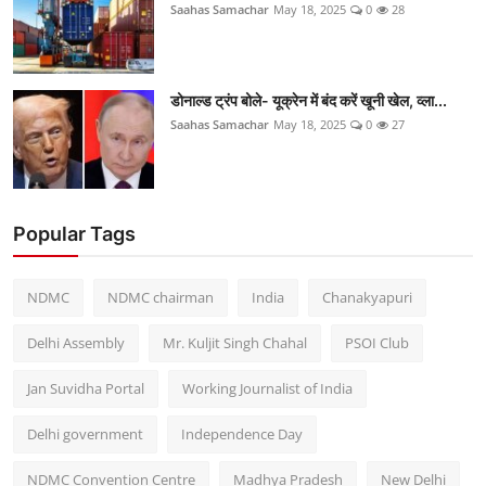
Saahas Samachar
May 18, 2025
0
28
डोनाल्ड ट्रंप बोले- यूक्रेन में बंद करें खूनी खेल, व्ला...
Saahas Samachar
May 18, 2025
0
27
Popular Tags
NDMC
NDMC chairman
India
Chanakyapuri
Delhi Assembly
Mr. Kuljit Singh Chahal
PSOI Club
Jan Suvidha Portal
Working Journalist of India
Delhi government
Independence Day
NDMC Convention Centre
Madhya Pradesh
New Delhi