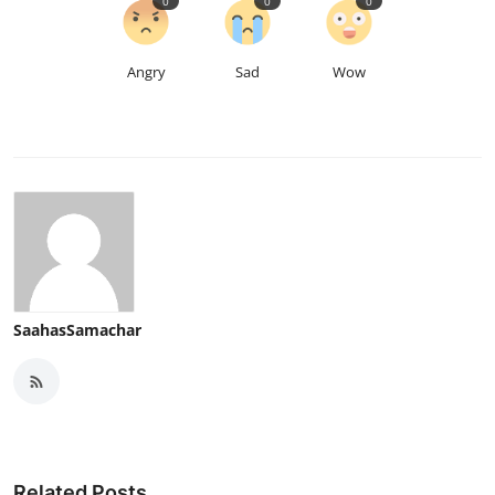
0
0
0
Angry
Sad
Wow
SaahasSamachar
Related Posts