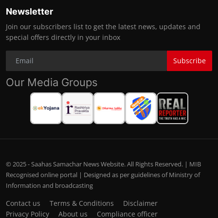
Newsletter
Join our subscribers list to get the latest news, updates and
special offers directly in your inbox
Subscribe
Our Media Groups
© 2025 - Saahas Samachar News Website. All Rights Reserved. | MIB
Recognised online portal | Designed as per guidelines of Ministry of
Information and broadcasting
Contact us
Terms & Conditions
Disclaimer
Privacy Policy
About us
Compliance officer