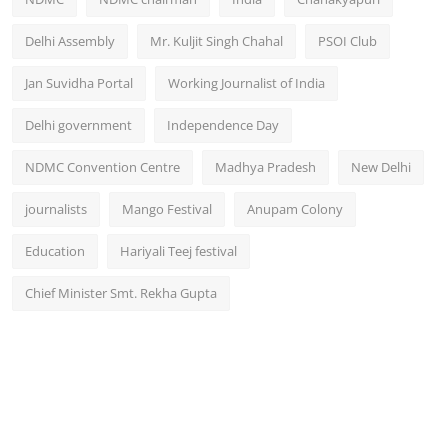
Delhi Assembly
Mr. Kuljit Singh Chahal
PSOI Club
Jan Suvidha Portal
Working Journalist of India
Delhi government
Independence Day
NDMC Convention Centre
Madhya Pradesh
New Delhi
journalists
Mango Festival
Anupam Colony
Education
Hariyali Teej festival
Chief Minister Smt. Rekha Gupta