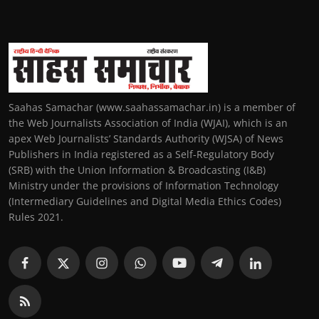
Saahas Samachar (www.saahassamachar.in) is a member of
the Web Journalists Association of India (WJAI), which is an
apex Web Journalists’ Standards Authority (WJSA) of News
Publishers in India registered as a Self-Regulatory Body
(SRB) with the Union Information & Broadcasting (I&B)
Ministry under the provisions of Information Technology
(Intermediary Guidelines and Digital Media Ethics Codes)
Rules 2021.