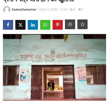
राजनीति
SaahasSamachar
Jun 3, 2026 - 11:44
0
7
खेल
Epaper
धर्म
लाइफस्टाइल
टेक