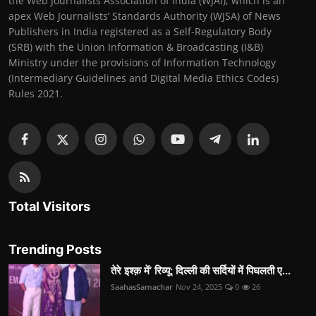
the Web Journalists Association of India (WJAI), which is an
apex Web Journalists’ Standards Authority (WJSA) of News
Publishers in India registered as a Self-Regulatory Body
(SRB) with the Union Information & Broadcasting (I&B)
Ministry under the provisions of Information Technology
(Intermediary Guidelines and Digital Media Ethics Codes)
Rules 2021.
Total Visitors
Trending Posts
तेरे इश्क़ में’ रिव्यू: दिल्ली की सर्दियों में पिघलती ए...
SaahasSamachar
Nov 24, 2025
0
26