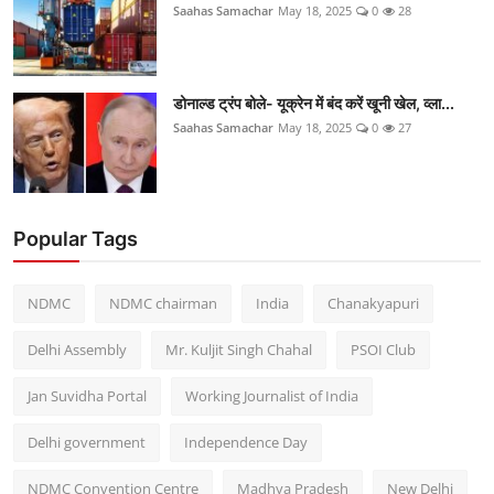
Saahas Samachar
May 18, 2025
0
28
डोनाल्ड ट्रंप बोले- यूक्रेन में बंद करें खूनी खेल, व्ला...
Saahas Samachar
May 18, 2025
0
27
Popular Tags
NDMC
NDMC chairman
India
Chanakyapuri
Delhi Assembly
Mr. Kuljit Singh Chahal
PSOI Club
Jan Suvidha Portal
Working Journalist of India
Delhi government
Independence Day
NDMC Convention Centre
Madhya Pradesh
New Delhi