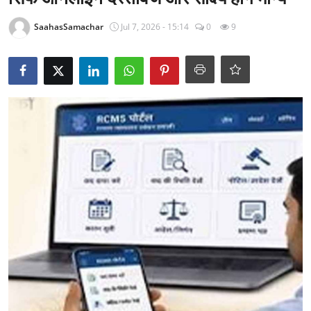
राजनीति
SaahasSamachar
Jul 7, 2026 - 15:14
0
9
खेल
Epaper
धर्म
लाइफस्टाइल
टेक