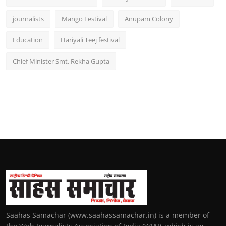
journalists
Mango Festival
Anupam Colony
Education
Hariyali Teej festival
Chief Minister Smt. Rekha Gupta
Saahas Samachar (www.saahassamachar.in) is a member of