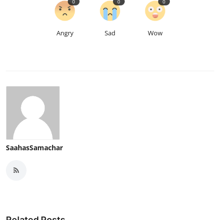
0
0
0
Angry
Sad
Wow
SaahasSamachar
Related Posts