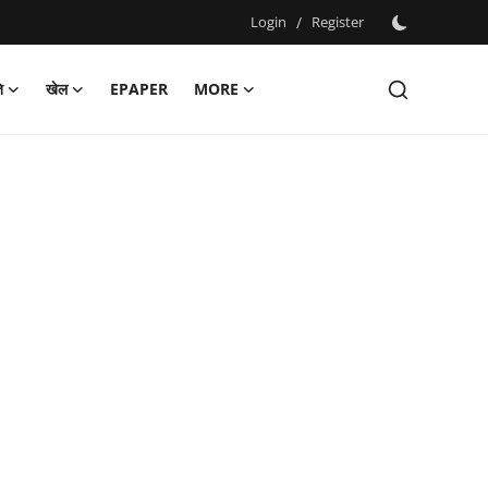
Login
/
Register
ि
खेल
EPAPER
MORE