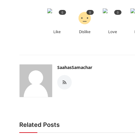
0
0
0
Like
Dislike
Love
SaahasSamachar
Related Posts