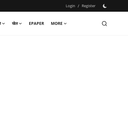
Login
/
Register
ि
खेल
EPAPER
MORE