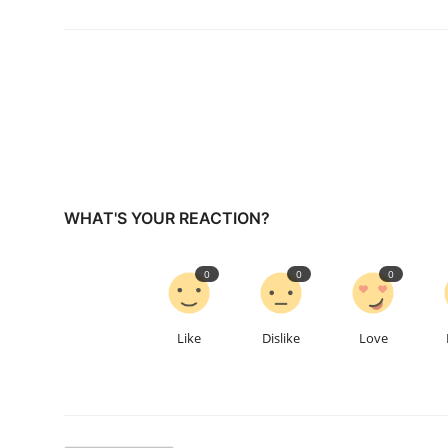
WHAT'S YOUR REACTION?
0
0
0
Like
Dislike
Love