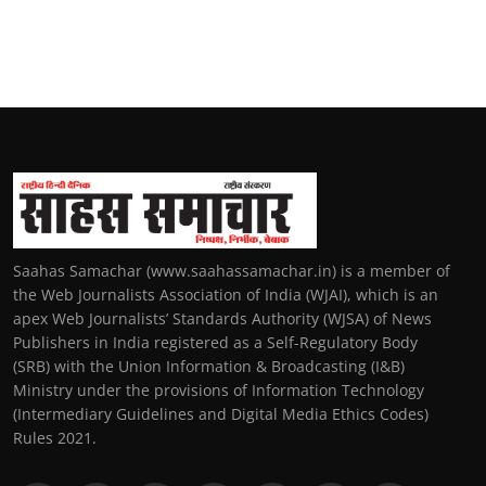
Saahas Samachar (www.saahassamachar.in) is a member of
the Web Journalists Association of India (WJAI), which is an
apex Web Journalists’ Standards Authority (WJSA) of News
Publishers in India registered as a Self-Regulatory Body
(SRB) with the Union Information & Broadcasting (I&B)
Ministry under the provisions of Information Technology
(Intermediary Guidelines and Digital Media Ethics Codes)
Rules 2021.