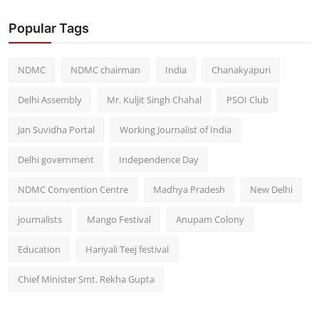
Popular Tags
NDMC
NDMC chairman
India
Chanakyapuri
Delhi Assembly
Mr. Kuljit Singh Chahal
PSOI Club
Jan Suvidha Portal
Working Journalist of India
Delhi government
Independence Day
NDMC Convention Centre
Madhya Pradesh
New Delhi
journalists
Mango Festival
Anupam Colony
Education
Hariyali Teej festival
Chief Minister Smt. Rekha Gupta