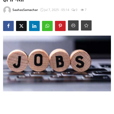
राजनीति
SaahasSamachar
Jul 7, 2025 - 05:14
0
7
खेल
Epaper
धर्म
लाइफस्टाइल
टेक