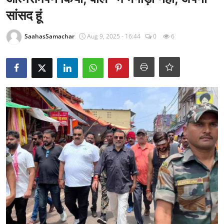
राजनीति
सांसद हूं
खेल
SaahasSamachar
Aug 9, 2025 - 16:44
0
6
Epaper
धर्म
लाइफस्टाइल
टेक