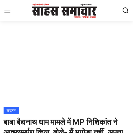
Login
Register
Home
ताज़ा खबरें
राष्ट्रीय
मनोरंजन
राज्य
राष्ट्रीय
बाबा बैद्यनाथ धाम मामले में MP निशिकांत ने
अंतराष्ट्रीय
आत्मसमर्पण किया, बोले- मैं भगोड़ा नहीं, अपना