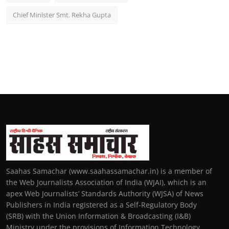
Chief Minister Smt. Rekha Gupta
Saahas Samachar (www.saahassamachar.in) is a member of
the Web Journalists Association of India (WJAI), which is an
apex Web Journalists’ Standards Authority (WJSA) of News
Publishers in India registered as a Self-Regulatory Body
(SRB) with the Union Information & Broadcasting (I&B)
Ministry under the provisions of Information Technology