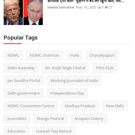
डोनाल्ड ट्रंप बोले- यूक्रेन में बंद करें खूनी खेल, व्ला...
Saahas Samachar
May 18, 2025
0
27
Popular Tags
NDMC
NDMC chairman
India
Chanakyapuri
Delhi Assembly
Mr. Kuljit Singh Chahal
PSOI Club
Jan Suvidha Portal
Working Journalist of India
Delhi government
Independence Day
NDMC Convention Centre
Madhya Pradesh
New Delhi
journalists
Mango Festival
Anupam Colony
Education
Hariyali Teej festival