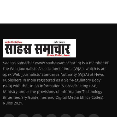
Saahas Samachar (www.saahassamachar.in) is a member of
the Web Journalists Association of India (WJAI), which is an
apex Web Journalists’ Standards Authority (WJSA) of News
Publishers in India registered as a Self-Regulatory Body
(SRB) with the Union Information & Broadcasting (I&B)
Ministry under the provisions of Information Technology
(Intermediary Guidelines and Digital Media Ethics Codes)
Rules 2021.