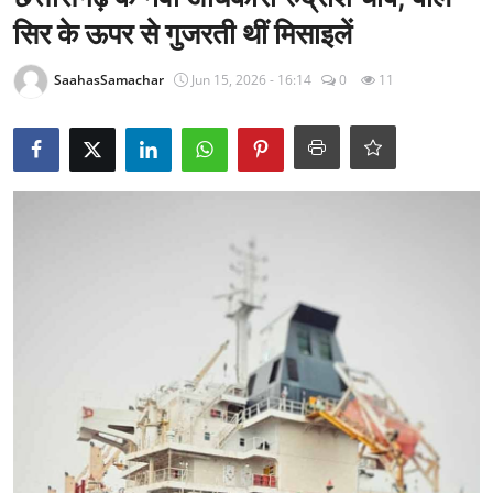
राजनीति
सिर के ऊपर से गुजरती थीं मिसाइलें
खेल
SaahasSamachar
Jun 15, 2026 - 16:14
0
11
Epaper
धर्म
लाइफस्टाइल
टेक