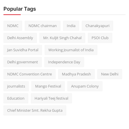
Popular Tags
NDMC
NDMC chairman
India
Chanakyapuri
Delhi Assembly
Mr. Kuljit Singh Chahal
PSOI Club
Jan Suvidha Portal
Working Journalist of India
Delhi government
Independence Day
NDMC Convention Centre
Madhya Pradesh
New Delhi
journalists
Mango Festival
Anupam Colony
Education
Hariyali Teej festival
Chief Minister Smt. Rekha Gupta