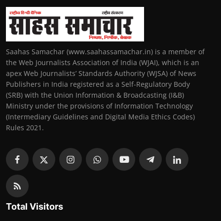
Saahas Samachar (www.saahassamachar.in) is a member of
the Web Journalists Association of India (WJAI), which is an
apex Web Journalists’ Standards Authority (WJSA) of News
Publishers in India registered as a Self-Regulatory Body
(SRB) with the Union Information & Broadcasting (I&B)
Ministry under the provisions of Information Technology
(Intermediary Guidelines and Digital Media Ethics Codes)
Rules 2021.
Total Visitors