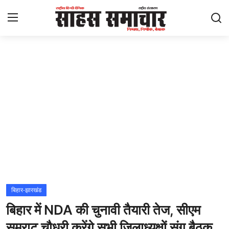
Login
Register
Home
ताज़ा खबरें
राष्ट्रीय
मनोरंजन
राज्य
बिहार-झारखंड
बिहार में NDA की चुनावी तैयारी तेज, सीएम
अंतराष्ट्रीय
सम्राट चौधरी करेंगे सभी जिलाध्यक्षों संग बैठक