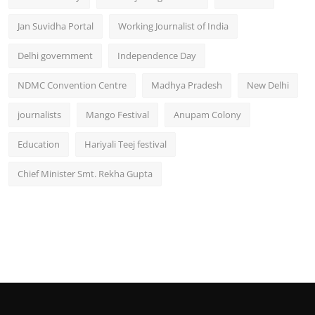
Jan Suvidha Portal
Working Journalist of India
Delhi government
Independence Day
NDMC Convention Centre
Madhya Pradesh
New Delhi
journalists
Mango Festival
Anupam Colony
Education
Hariyali Teej festival
Chief Minister Smt. Rekha Gupta