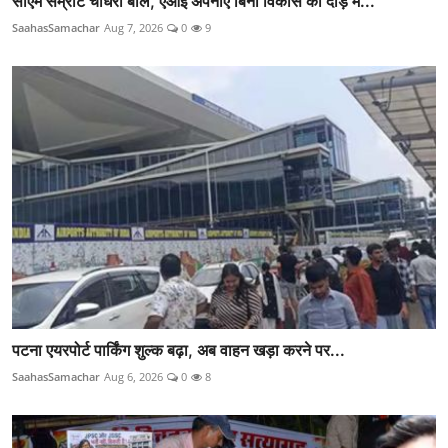
सीएम सम्राट चौधरी बोले, एआई अपनाए बिना विकास की दौड़ मे...
SaahasSamachar
Aug 7, 2026
0
9
पटना एयरपोर्ट पार्किंग शुल्क बढ़ा, अब वाहन खड़ा करने पर...
SaahasSamachar
Aug 6, 2026
0
8