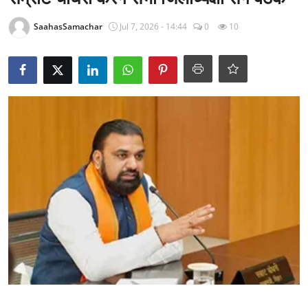
राजनीति
SaahasSamachar
Jul 7, 2026 - 14:44
0
10
खेल
Epaper
धर्म
लाइफस्टाइल
टेक