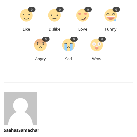
0
0
0
0
Like
Dislike
Love
Funny
0
0
0
Angry
Sad
Wow
SaahasSamachar