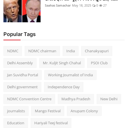
Saahas Samachar
May 18, 2025
0
27
Popular Tags
NDMC
NDMC chairman
India
Chanakyapuri
Delhi Assembly
Mr. Kuljit Singh Chahal
PSOI Club
Jan Suvidha Portal
Working Journalist of India
Delhi government
Independence Day
NDMC Convention Centre
Madhya Pradesh
New Delhi
journalists
Mango Festival
Anupam Colony
Education
Hariyali Teej festival