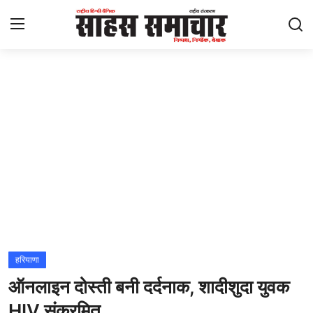
Login
Register
Home
ताज़ा खबरें
राष्ट्रीय
मनोरंजन
राज्य
हरियाणा
ऑनलाइन दोस्ती बनी दर्दनाक, शादीशुदा युवक
अंतराष्ट्रीय
HIV संक्रमित