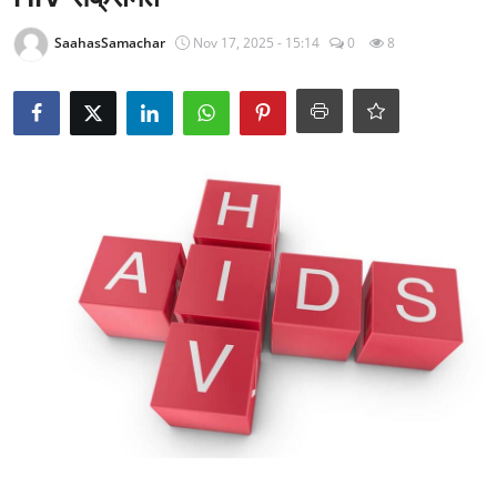
राजनीति
SaahasSamachar
Nov 17, 2025 - 15:14
0
8
खेल
Epaper
धर्म
लाइफस्टाइल
टेक