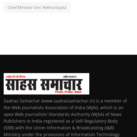
Chief Minister Smt. Rekha Gupta
Saahas Samachar (www.saahassamachar.in) is a member of
the Web Journalists Association of India (WJAI), which is an
apex Web Journalists’ Standards Authority (WJSA) of News
Publishers in India registered as a Self-Regulatory Body
(SRB) with the Union Information & Broadcasting (I&B)
Ministry under the provisions of Information Technology