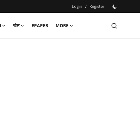
Login
/
Register
ि
खेल
EPAPER
MORE