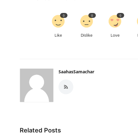
0
0
0
Like
Dislike
Love
SaahasSamachar
Related Posts