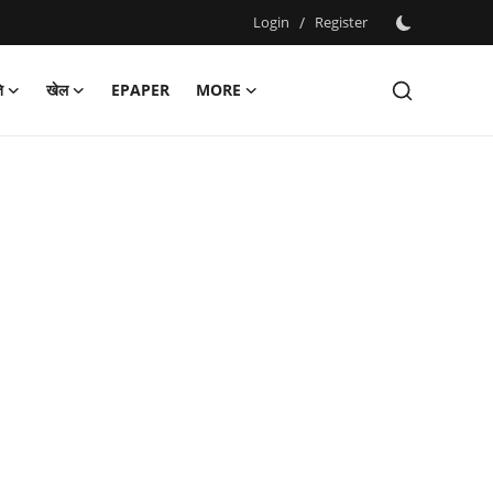
Login
/
Register
ि
खेल
EPAPER
MORE