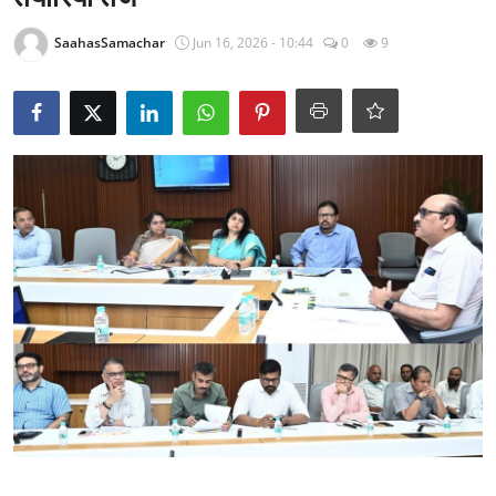
राजनीति
SaahasSamachar
Jun 16, 2026 - 10:44
0
9
खेल
Epaper
धर्म
लाइफस्टाइल
टेक