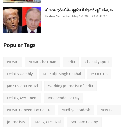
डोनाल्ड ट्रंप बोले- यूक्रेन में बंद करें खूनी खेल, व्ला...
Saahas Samachar
May 18, 2025
0
27
Popular Tags
NDMC
NDMC chairman
India
Chanakyapuri
Delhi Assembly
Mr. Kuljit Singh Chahal
PSOI Club
Jan Suvidha Portal
Working Journalist of India
Delhi government
Independence Day
NDMC Convention Centre
Madhya Pradesh
New Delhi
journalists
Mango Festival
Anupam Colony