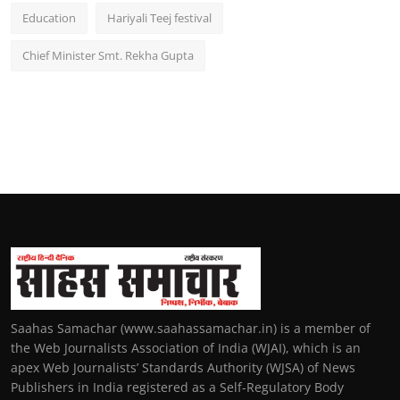
Education
Hariyali Teej festival
Chief Minister Smt. Rekha Gupta
Saahas Samachar (www.saahassamachar.in) is a member of
the Web Journalists Association of India (WJAI), which is an
apex Web Journalists’ Standards Authority (WJSA) of News
Publishers in India registered as a Self-Regulatory Body