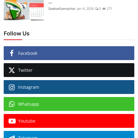
...
SaahasSamachar
Jan 4, 2026
0
271
Follow Us
Facebook
Twitter
Instagram
Whatsapp
Youtube
Telegram