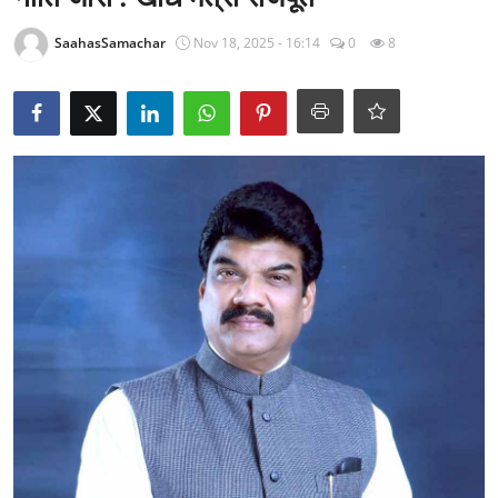
राजनीति
SaahasSamachar
Nov 18, 2025 - 16:14
0
8
खेल
Epaper
धर्म
लाइफस्टाइल
टेक