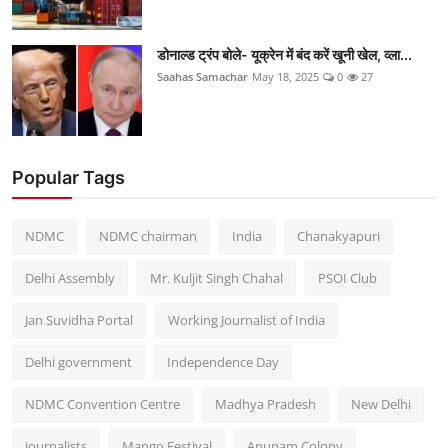
डोनाल्ड ट्रंप बोले- यूक्रेन में बंद करें खूनी खेल, व्ला...
Saahas Samachar
May 18, 2025
0
27
Popular Tags
NDMC
NDMC chairman
India
Chanakyapuri
Delhi Assembly
Mr. Kuljit Singh Chahal
PSOI Club
Jan Suvidha Portal
Working Journalist of India
Delhi government
Independence Day
NDMC Convention Centre
Madhya Pradesh
New Delhi
journalists
Mango Festival
Anupam Colony