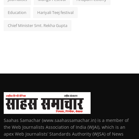
Education
Hariyali Teej festival
Chief Minister Smt. Rekha Gupta
Saahas Samachar (www.saahassamachar.in) is a member of
the Web Journalists Association of India (WJAI), which is an
apex Web Journalists’ Standards Authority (WJSA) of News