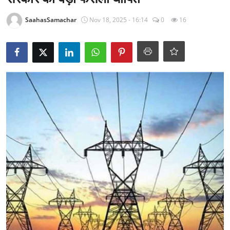
राजनीति
SaahasSamachar
Nov 18, 2025 - 16:14
0
16
खेल
Epaper
धर्म
लाइफस्टाइल
टेक