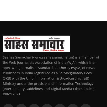
Saahas Samachar (www.saahassamachar.in) is a member of
the Web Journalists Association of India (WJAI), which is an
apex Web Journalists’ Standards Authority (WJSA) of News
Publishers in India registered as a Self-Regulatory Body
(SRB) with the Union Information & Broadcasting (I&B)
Ministry under the provisions of Information Technology
(Intermediary Guidelines and Digital Media Ethics Codes)
Rules 2021.