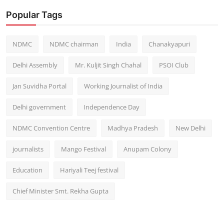
Popular Tags
NDMC
NDMC chairman
India
Chanakyapuri
Delhi Assembly
Mr. Kuljit Singh Chahal
PSOI Club
Jan Suvidha Portal
Working Journalist of India
Delhi government
Independence Day
NDMC Convention Centre
Madhya Pradesh
New Delhi
journalists
Mango Festival
Anupam Colony
Education
Hariyali Teej festival
Chief Minister Smt. Rekha Gupta