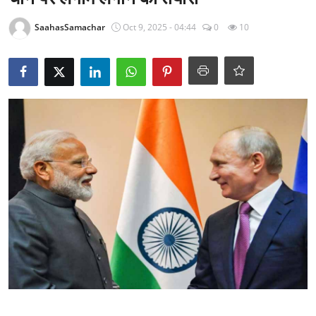
राजनीति
SaahasSamachar
Oct 9, 2025 - 04:44
0
10
खेल
Epaper
धर्म
लाइफस्टाइल
टेक