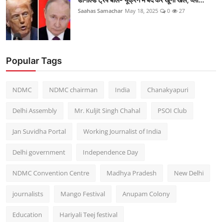
Saahas Samachar
May 18, 2025
0
27
Popular Tags
NDMC
NDMC chairman
India
Chanakyapuri
Delhi Assembly
Mr. Kuljit Singh Chahal
PSOI Club
Jan Suvidha Portal
Working Journalist of India
Delhi government
Independence Day
NDMC Convention Centre
Madhya Pradesh
New Delhi
journalists
Mango Festival
Anupam Colony
Education
Hariyali Teej festival