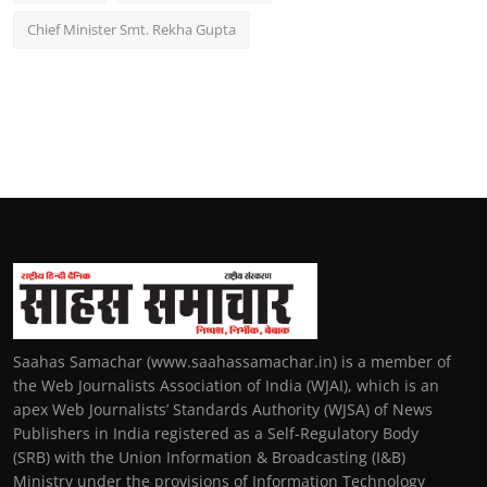
Chief Minister Smt. Rekha Gupta
Saahas Samachar (www.saahassamachar.in) is a member of
the Web Journalists Association of India (WJAI), which is an
apex Web Journalists’ Standards Authority (WJSA) of News
Publishers in India registered as a Self-Regulatory Body
(SRB) with the Union Information & Broadcasting (I&B)
Ministry under the provisions of Information Technology