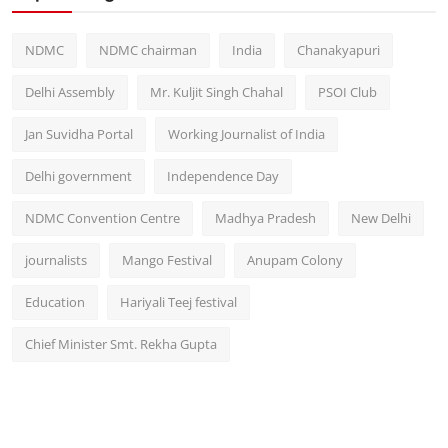
NDMC
NDMC chairman
India
Chanakyapuri
Delhi Assembly
Mr. Kuljit Singh Chahal
PSOI Club
Jan Suvidha Portal
Working Journalist of India
Delhi government
Independence Day
NDMC Convention Centre
Madhya Pradesh
New Delhi
journalists
Mango Festival
Anupam Colony
Education
Hariyali Teej festival
Chief Minister Smt. Rekha Gupta