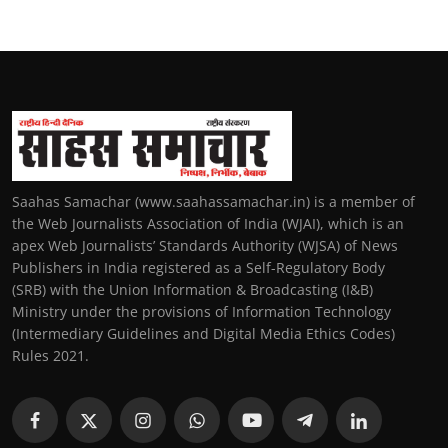
Saahas Samachar (www.saahassamachar.in) is a member of
the Web Journalists Association of India (WJAI), which is an
apex Web Journalists’ Standards Authority (WJSA) of News
Publishers in India registered as a Self-Regulatory Body
(SRB) with the Union Information & Broadcasting (I&B)
Ministry under the provisions of Information Technology
(Intermediary Guidelines and Digital Media Ethics Codes)
Rules 2021.