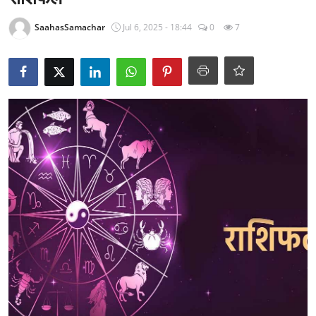
राजनीति
SaahasSamachar
Jul 6, 2025 - 18:44
0
7
खेल
Epaper
धर्म
लाइफस्टाइल
टेक