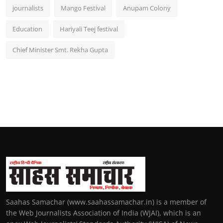
journalists
Mango Festival
Anupam Colony
Education
Hariyali Teej festival
Chief Minister Smt. Rekha Gupta
Saahas Samachar (www.saahassamachar.in) is a member of
the Web Journalists Association of India (WJAI), which is an