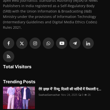
apex Web Journalists’ Standards Authority (WJSA) of News
Publishers in India registered as a Self-Regulatory Body
(SRB) with the Union Information & Broadcasting (I&B)
Ministry under the provisions of Information Technology
(Intermediary Guidelines and Digital Media Ethics Codes)
Rules 2021.
Total Visitors
Trending Posts
तेरे इश्क़ में’ रिव्यू: दिल्ली की सर्दियों में पिघलती ए...
SaahasSamachar
Nov 24, 2025
0
26