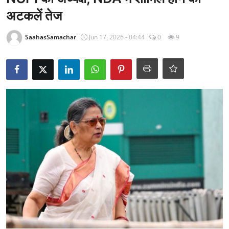
राजनीति
अटकलें तेज
खेल
SaahasSamachar
Jun 17, 2026 - 04:44
0
9
Epaper
धर्म
लाइफस्टाइल
टेक