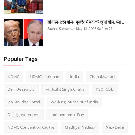
डोनाल्ड ट्रंप बोले- यूक्रेन में बंद करें खूनी खेल, व्ला...
Saahas Samachar
May 18, 2025
0
27
Popular Tags
NDMC
NDMC chairman
India
Chanakyapuri
Delhi Assembly
Mr. Kuljit Singh Chahal
PSOI Club
Jan Suvidha Portal
Working Journalist of India
Delhi government
Independence Day
NDMC Convention Centre
Madhya Pradesh
New Delhi