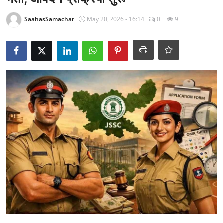
राजनीति
SaahasSamachar
May 20, 2026 - 16:14
0
9
खेल
Epaper
धर्म
लाइफस्टाइल
टेक