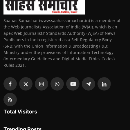
Saahas Samachar (www.saahassamachar.in) is a member of
the Web Journalists Association of India (WJAI), which is an
apex Web Journalists’ Standards Authority (WJSA) of News
Publishers in India registered as a Self-Regulatory Body
(SRB) with the Union Information & Broadcasting (I&B)
Ministry under the provisions of Information Technology
(Intermediary Guidelines and Digital Media Ethics Codes)
Rules 2021.
Total Visitors
Trending Posts