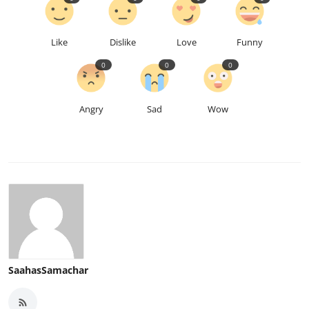
Like
Dislike
Love
Funny
0
0
0
Angry
Sad
Wow
SaahasSamachar