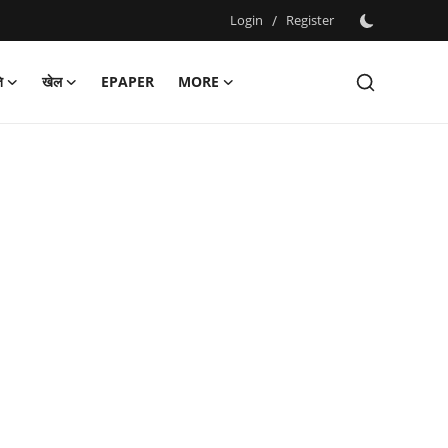
Login
/
Register
ि
खेल
EPAPER
MORE