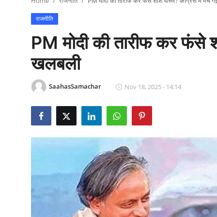
Home
राजनीति
PM मोदी की तारीफ कर फंसे शशि थरूर? कांग्रेस में मच
राजनीति
राजनीति
खेल
PM मोदी की तारीफ कर फंसे शश
Epaper
खलबली
धर्म
SaahasSamachar
Nov 18, 2025 - 14:14
लाइफस्टाइल
टेक