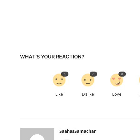
WHAT'S YOUR REACTION?
0
0
0
Like
Dislike
Love
SaahasSamachar