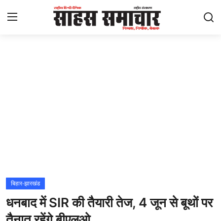
Login
Register
Home
ताज़ा खबरें
राष्ट्रीय
मनोरंजन
राज्य
बिहार-झारखंड
धनबाद में SIR की तैयारी तेज, 4 जून से बूथों पर
अंतराष्ट्रीय
तैनात रहेंगे बीएलओ