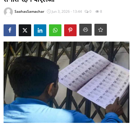
राजनीति
SaahasSamachar
Jun 3, 2026 - 13:44
0
8
खेल
Epaper
धर्म
लाइफस्टाइल
टेक