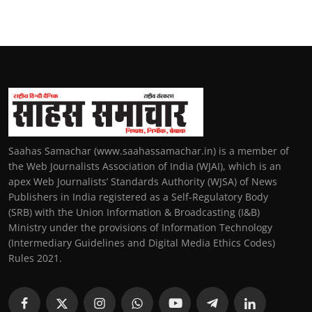
Saahas Samachar (www.saahassamachar.in) is a member of
the Web Journalists Association of India (WJAI), which is an
apex Web Journalists’ Standards Authority (WJSA) of News
Publishers in India registered as a Self-Regulatory Body
(SRB) with the Union Information & Broadcasting (I&B)
Ministry under the provisions of Information Technology
(Intermediary Guidelines and Digital Media Ethics Codes)
Rules 2021.