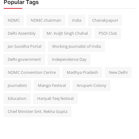
Popular Tags
NDMC
NDMC chairman
India
Chanakyapuri
Delhi Assembly
Mr. Kuljit Singh Chahal
PSOI Club
Jan Suvidha Portal
Working Journalist of India
Delhi government
Independence Day
NDMC Convention Centre
Madhya Pradesh
New Delhi
journalists
Mango Festival
Anupam Colony
Education
Hariyali Teej festival
Chief Minister Smt. Rekha Gupta