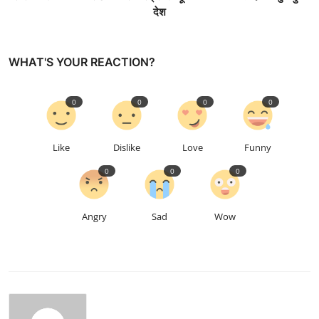
देश
WHAT'S YOUR REACTION?
0
0
0
0
Like
Dislike
Love
Funny
0
0
0
Angry
Sad
Wow