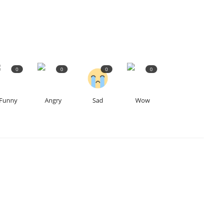
0
0
0
0
Funny
Angry
Sad
Wow