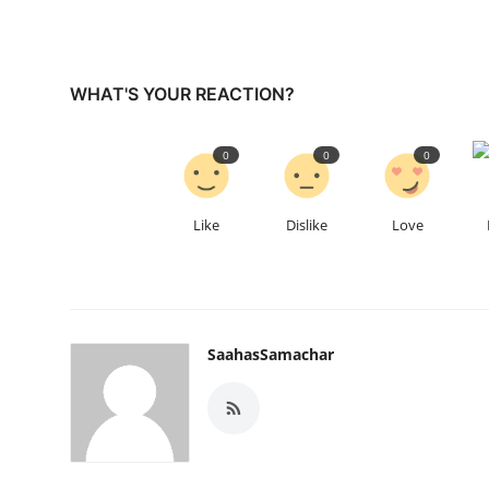
WHAT'S YOUR REACTION?
0
0
0
Like
Dislike
Love
SaahasSamachar