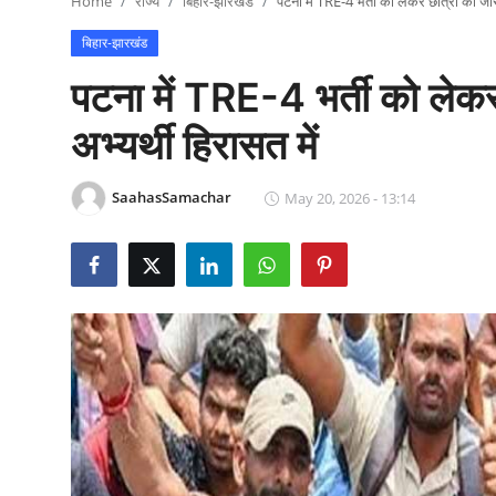
Home
राज्य
बिहार-झारखंड
पटना में TRE-4 भर्ती को लेकर छात्रों का जोर
राजनीति
बिहार-झारखंड
खेल
पटना में TRE-4 भर्ती को लेकर
Epaper
अभ्यर्थी हिरासत में
धर्म
SaahasSamachar
May 20, 2026 - 13:14
लाइफस्टाइल
टेक