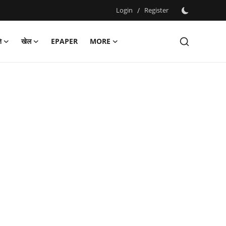
Login
/
Register
ि
खेल
EPAPER
MORE